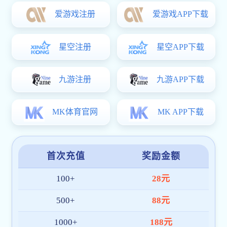
马竞为格列兹曼庆祝进球成就
送212瓶啤酒寓意深远
2026-07-03 00:46
44 次阅读
首页
/
体育焦点
近日，马德里竞技为了庆祝格列兹曼在球队的进球成
就，特意送出了212瓶啤酒，这一举动迅速引起了媒
体和球迷的广泛关注。212瓶啤酒不仅是对格列兹曼
个人表现的认可，更是一种象征，寓意着团结、友情
与努力拼搏。在这篇文章中，我们将从四个方面详细
探讨这一事件的深远意义，包括格列兹曼在马竞的重
要性、团队精神的体现、饮酒文化在足球中的角色以
及这一庆祝方式所传达的情感。通过这些角度，我们