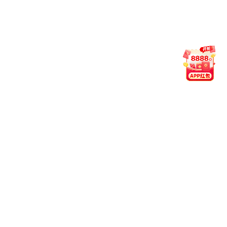
送出212瓶啤酒作为庆祝方式，不仅是一种形式上的
表达，更蕴含着丰富情感。这一举动体现了对格列兹
曼辛勤付出的认可，同时也是对全队努力拼搏精神的
一种礼赞，让人倍感温暖和鼓舞。
这种充满创意而又贴近生活的小细节，无疑让人看到
了马竞俱乐部对于每位成员真诚友好的态度。在如今
快节奏、高压力的职业体育环境中，这样的人文关怀
显得尤为珍贵，让人意识到成功背后还有更多温馨与
柔软的一面。
此外，这也激发出了广大球迷们对俱乐部更深厚情感
共鸣，使他们能够更加热爱自己的球队。不少球迷纷
纷表示，将持续支持马竞，因为这是一个真正懂得回
馈与分享快乐的平台。这种共同参与感构筑起了一座