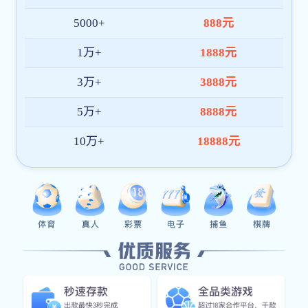
银行级加密
数据经SSL/TLS协议全程加密，避免内容被截取或篡改。
多重身份验证
支持二次验证机制，结合设备识别与登录行为分析。