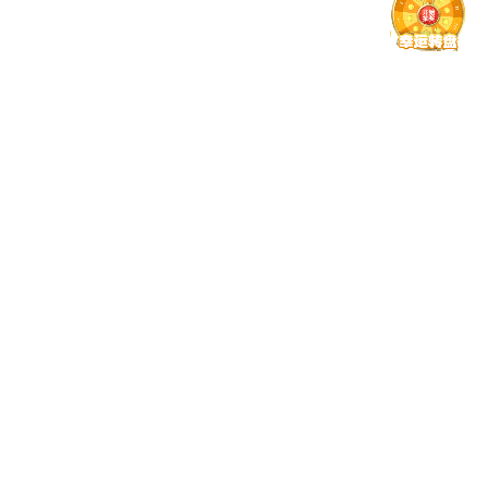
等级体系上线，解锁个性特权。
每日任务系统启用，提升用户活跃。
签到功能优化，内容更有趣。
积分商城扩展支持更多品类。
推送通知支持多端同步。
v5.7.1 · 2024年7月6日
响应速度提升 35%，页面更丝滑。
优化夜间视觉风格。
修复特定机型页面卡顿问题。
断线重连机制上线，保障赛事不中断。
基础架构升级，为 三亿体育网页版登录入口(中国)官方网站 功
能扩展做准备。
三亿体育网页版登录 App · 为热爱