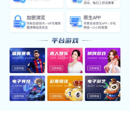
全天候监控
三亿体育网页版登录入口(中国)官方网站后端系统实时巡检，
迅速识别并应对潜在安全风险。
版本更新记录 · 三亿体育网页版
登录
2025
v6.1.2 · 2025年6月12日
赛事快报功能上线，比分动态实时推送。