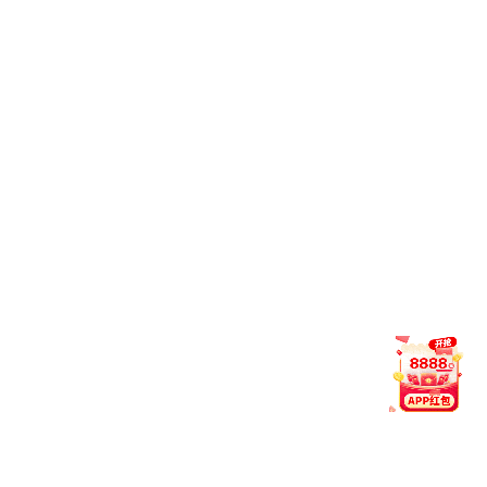
而生
整合三亿体育网页版登录入口(中国)官方网站赛事数据、社
区互动与隐私防护于一体，打造便捷轻量的掌上观看体验。
极速体验
操作迅速、无卡顿、启动响应流畅，满足快节奏观赛需求。