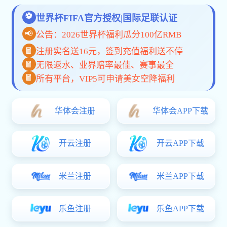
互动社区
聚集热爱体育的用户群体，共享观点与激情。
数据洞察
全维度数据支持，辅助理解赛事走势。